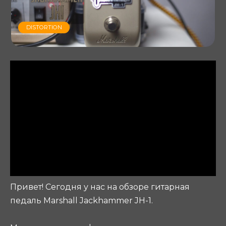
DISTORTION
Привет! Сегодня у нас на обзоре гитарная
педаль Marshall Jackhammer JH-1.